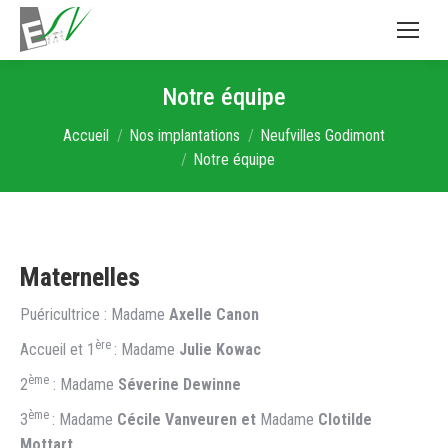
Notre équipe
Vous êtes ici :
Accueil
Nos implantations
Neufvilles Godimont
Notre équipe
Maternelles
Puéricultrice : Madame
Axelle Canon
ère
Accueil et 1
: Madame
Julie Kowac
ème
2
: Madame
Séverine Dewinne
ème
3
: Madame
Cécile Vanveuren et
Madame
Clotilde
Mottart