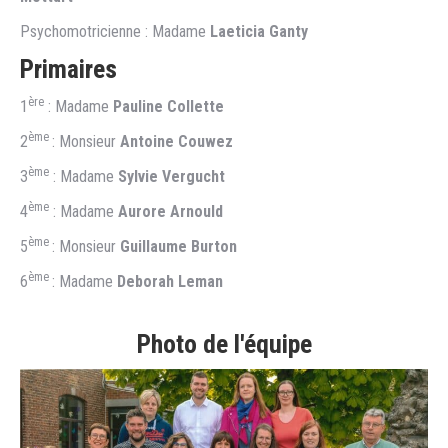
Psychomotricienne : Madame
Laeticia Ganty
Primaires
ère
1
: Madame
Pauline Collette
ème
2
: Monsieur
Antoine Couwez
ème
3
: Madame
Sylvie Vergucht
ème
4
: Madame
Aurore Arnould
ème
5
: Monsieur
Guillaume Burton
ème
6
: Madame
Deborah Leman
Photo de l'équipe