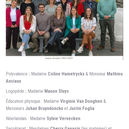
Polyvalence
:
Madame
Coline Hamelryckx
& Monsieur
Mathieu
Anciaux
Logopède
:
Madame
Manon Sluys
Éducation physique : Madame
Virginie
Van Donghen
&
Messieurs
Johan
Bruyndonckx
et
Justin Foglia
Néerlandais : Madame
Sylvie Vervecken
Secrétariat : Mesdames
Cherry Gapasin
(les matinées) et