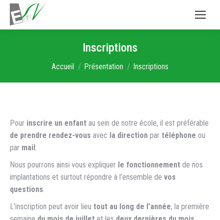
Inscriptions
Vous êtes ici :
Accueil
Présentation
Inscriptions
Pour
inscrire un enfant
au sein de notre école, il est préférable
de prendre rendez-vous
avec
la direction
par
téléphone
ou
par
mail
.
Nous pourrons ainsi vous expliquer
le fonctionnement
de nos
implantations et surtout répondre à l’ensemble de
vos
questions
.
L’inscription peut avoir lieu
tout au long de l’année
, la première
semaine
du mois de juillet
et les
deux dernières du mois